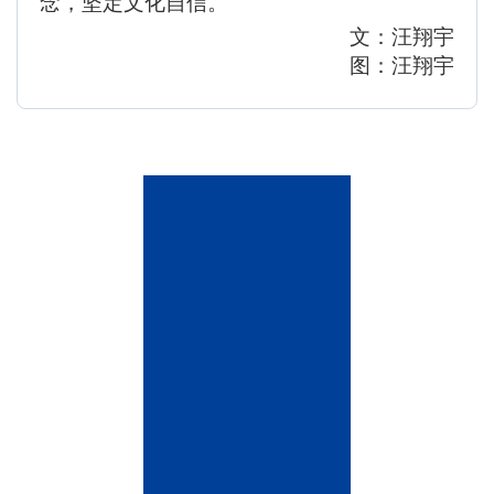
念，坚定文化自信。
文：汪翔宇
图：汪翔宇
联
系
我
们
雁
栖
湖
校
区
地
址：
北
京