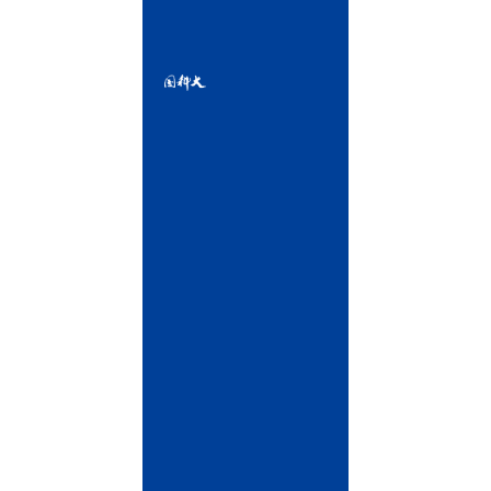
市
怀
柔
区
雁
栖
湖
东
路
1
号
相
邮
关
编：
链
101408
接
中
国
科
学
院
中
国
科
学