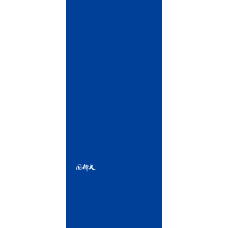
联
系
我
们
雁
栖
湖
校
区
地
址：
北
京
市
怀
柔
区
雁
栖
湖
东
路
1