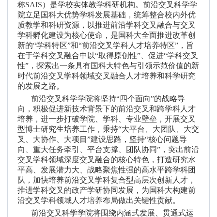
称SAIS）是学校实体教学科研机构。前沿交叉科学学
院立足国科大优势学科发展基础，统筹整合校内外优
质教学和科研资源，以推进前沿学科交叉融合与交叉
学科孵化建设为核心使命，是国科大全面推进改革创
新的“学科特区”和“前沿交叉学科人才培养特区”，旨
在于学科交叉融合中以“取得原创性”、促进“学科交叉
性”，探索出一条具有国科大特色与引领示范价值的新
时代前沿交叉学科领域交叉融合人才培养和科学研究
的发展之路。
前沿交叉科学学院将坚持“四个面向”的战略导
向，积极促进新技术背景下的前沿交叉和跨学科人才
培养，进一步打破学院、学科、专业壁垒，开展交叉
型博士研究生培养工作，秉持“大平台、大团队、大交
叉、大协作、大项目”建设思路，坚持“核心问题导
向、重大任务牵引、平台支撑、团队协同”，突出前沿
交叉学科领域深度交叉融合的核心特色，打造研究水
平高、发展潜力大、战略聚焦性强的高水平跨学科团
队，加快培养前沿交叉学科复合型高层次创新人才，
推进学科交叉的政产学研协同发展，为国科大构建前
沿交叉学科领域人才培养布局做出关键性贡献。
前沿交叉科学学院将围绕内涵式发展、贯通式运