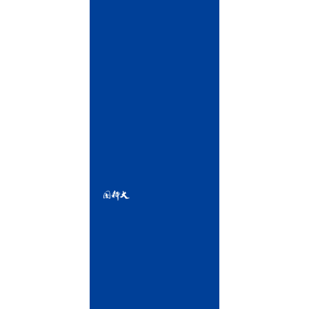
我
们
雁
栖
湖
校
区
地
址：
北
京
市
怀
柔
区
雁
栖
湖
东
路
1
号
相
邮
关