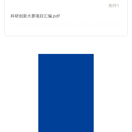
附件1
科研创新大赛项目汇编.pdf
联
系
我
们
雁
栖
湖
校
区
地
址：