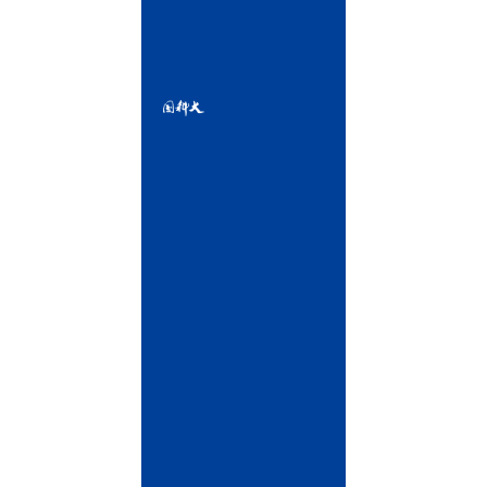
北
京
市
怀
柔
区
雁
栖
湖
东
路
1
号
相
邮
关
编：
链
101408
接
中
国
科
学
院
中
国