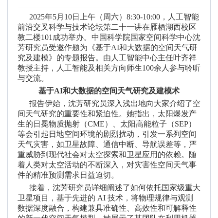
2025
年
5
月
10
日上午
（周六）
8:30-10:00
，
人工智能
前沿交叉科学与技术论坛第
二十一
讲在雁栖湖西校区
教
二
楼
101
成功举办。中国科学院国家空间科学中心沈
芳研究员
受邀作题为《
基于
AI
和大数据的空间天气研
究及建模
》的
专题报告。
由
人工智能中心主任叶齐
祥
教授主持，
人工智能及相关方向师生
100
余人参与聆听
与交流。
基于
AI
和大数据的空间天气研究及建模
术
报告伊始，沈芳研究员深入浅出地向大家介绍了空
间天气研究的重要性和紧迫性。她指出，太阳爆发产
生的日冕物质抛射（
CME
）、太阳高能粒子（
SEP
）
等会引起日地空间环境的剧烈扰动，引发一系列空间
天气灾害，如卫星故障、通信中断、导航误差等，严
重威胁到现代社会对太空探索和卫星应用的依赖。随
着人类对太空活动的不断深入，对灾害性空间天气事
件的精准预测需求日益迫切。
接着，沈芳研究员详细阐述了如何依托国家级重大
卫星项目，基于先进的
AI
技术，将物理规律与观测
数据深度融合，构建兼具准确性、高效性和
可
解释性