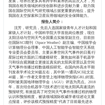
发展，培养出更多具有跨学科素养的高层次人才，为
我国在相关领域的科技创新和进步贡献力量，助力我
国在国际空间天气研究领域占据更重要的地位，提升
我国在太空探索和卫星应用领域的安全保障能力。
报告人简介：
沈芳，研究员，先后入选国家级青年人才计划和国
家级人才计划，中国科学院大学首批岗位教授，现任
太阳活动与空间天气全国重点实验室副主任。目前担
任国际
SCI
期刊《
Space Weather
》副主编、中国核学会
计算物理分会理事、中国人工智能学会智能空
天系统
专业委员会委员等。主要从事空间天气事件的日冕
/
行
星际过程方面的三维建模研究，聚焦如何基于机器学
习和综合观测建立更接近真实的太阳风背景以及空间
天气事件传播过程数值模拟研究。在国内外高水平期
刊发表学术论文
90
篇左右，其中第一
/
通讯
SCI
论文近
40
篇，第一作者文章曾登上地球物理快报
(GRL)
封面
,
同时被美国地球物理学会（
AGU
）评选为亮点。
2018
年，首次结合机器学习技术进行近地太阳风高速流的
预报研究
,
有效提高了对空间天气事件传播过程的物理
认识和预报精度，被该领域国际权威学者综述论文重
点报道，评价该模式预报精度“代表了目前最先进水