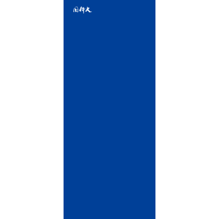
区
雁
栖
湖
东
路
1
号
相
邮
关
编：
链
101408
接
中
国
科
学
院
中
国
科
学
院
大